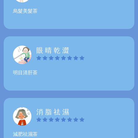
烏髮美髮茶
眼 晴 乾 澀
明目清肝茶
消 脂 祛 濕
減肥祛濕茶