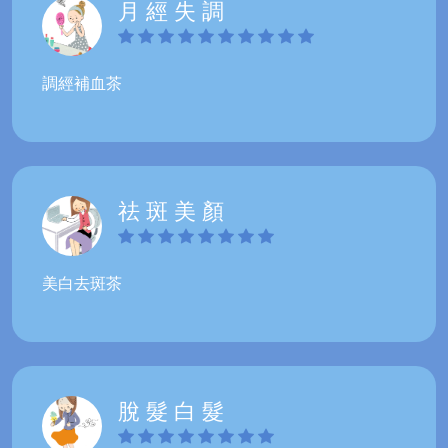
月 經 失 調
調經補血茶
祛 斑 美 顏
美白去斑茶
脫 髮 白 髮