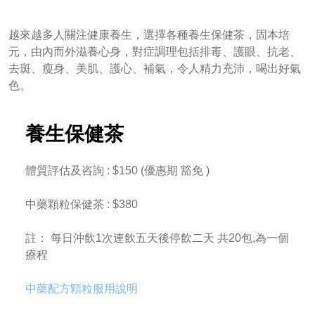
越來越多人關注健康養生，選擇各種養生保健茶，固本培
元，由內而外滋養心身，對症調理包括排毒、護眼、抗老、
去斑、瘦身、美肌、護心、補氣，令人精力充沛，喝出好氣
色。
養生保健茶
體質評估及咨詢 : $150 (優惠期 豁免 )
中藥顆粒保健茶 : $380
註： 每日沖飲1次連飲五天後停飲二天 共20包,為一個
療程
中藥配方顆粒服用說明