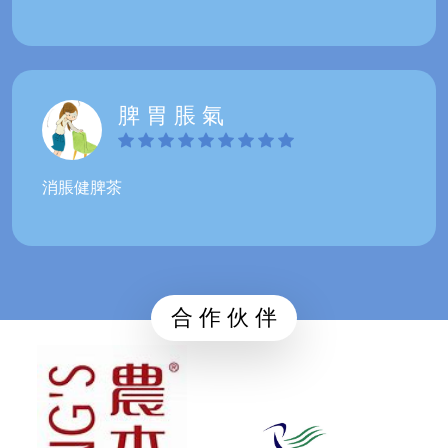
脾 胃 脹 氣
消脹健脾茶
合 作 伙 伴